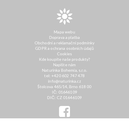
Mapa webu
Doprava a platba
Obchodní a reklamační podmínky
GDPR a ochrana osobních údajů
Cookies
Kde koupíte naše produkty?
Napište nám
Naturinka Bohemia, s.r.o.
tel: +420 602 747 478
info@naturinka.cz
Štolcova 465/14, Brno 618 00
IČ: 01646109
DIČ: CZ 01646109
created by
Frons