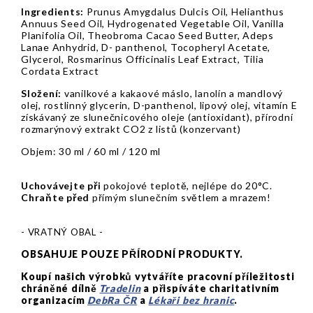
Ingredients:
Prunus Amygdalus Dulcis Oil, Helianthus
Annuus Seed Oil, Hydrogenated Vegetable Oil, Vanilla
Planifolia Oil, Theobroma Cacao Seed Butter, Adeps
Lanae Anhydrid, D- panthenol, Tocopheryl Acetate,
Glycerol, Rosmarinus Officinalis Leaf Extract, Tilia
Cordata Extract
Složení:
vanilkové a kakaové máslo, lanolín a mandlový
olej, rostlinný glycerin, D-panthenol, lipový olej, vitamín E
získávaný ze slunečnicového oleje (antioxidant), přírodní
rozmarýnový extrakt CO2 z listů (konzervant)
Objem: 30 ml / 60 ml / 120 ml
Uchovávejte při
pokojové teplotě, nejlépe do 20°C.
Chraňte před
přímým slunečním světlem a mrazem!
- VRATNÝ OBAL -
OBSAHUJE POUZE PŘÍRODNÍ PRODUKTY.
Koupí našich výrobků vytváříte pracovní příležitosti
chráněné dílně
Tradelin
a přispíváte charitativním
organizacím
DebRa ČR
a
Lékaři bez hranic
.