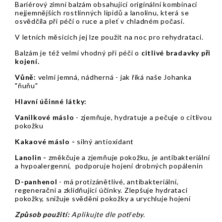
Bariérový zimní balzám obsahující originální kombinaci
nejjemnějších rostlinných lipidů a lanolinu, která se
osvědčila při péči o ruce a pleť v chladném počasí.
V letních měsících jej lze použít na noc pro rehydrataci.
Balzám je též velmi vhodný při péči o
citlivé bradavky při
kojení.
Vůně:
velmi jemná, nádherná - jak říká naše Johanka
"ňuňu"
Hlavní účinné látky:
Vanilkové máslo
- zjemňuje, hydratuje a pečuje o citlivou
pokožku
Kakaové máslo -
silný antioxidant
Lanolin -
změkčuje a zjemňuje pokožku, je antibakteriální
a hypoalergenní, podporuje hojení drobných popálenin
D-panhenol
- má protizánětlivé, antibakteriální,
regenerační a zklidňující účinky. Zlepšuje hydrataci
pokožky, snižuje svědění pokožky a urychluje hojení
Způsob použití:
Aplikujte dle potřeby.