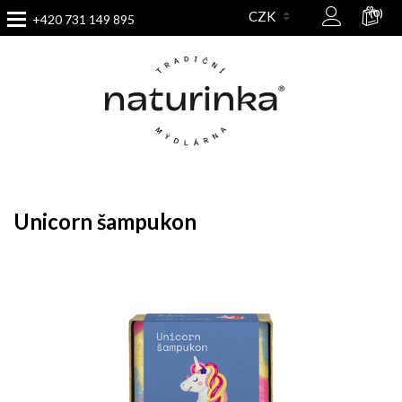
(0)
+420 731 149 895
Unicorn šampukon