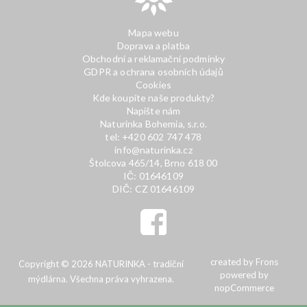
Mapa webu
Doprava a platba
Obchodní a reklamační podmínky
GDPR a ochrana osobních údajů
Cookies
Kde koupíte naše produkty?
Napište nám
Naturinka Bohemia, s.r.o.
tel: +420 602 747 478
info@naturinka.cz
Štolcova 465/14, Brno 618 00
IČ: 01646109
DIČ: CZ 01646109
created by
Frons
Copyright © 2026 NATURINKA - tradiční
powered by
mýdlárna. Všechna práva vyhrazena.
nopCommerce