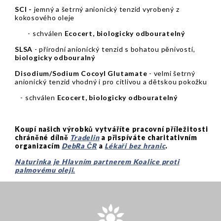
SCI -
jemný a šetrný anionický tenzid
vyrobený z
kokosového oleje
- schválen
Ecocert,
biologicky odbouratelný
SLSA
- přírodní anionický tenzid s bohatou pěnivostí,
biologicky odbouralný
Disodium/Sodium Cocoyl Glutamate
- velmi šetrný
anionický tenzid vhodný i pro citlivou a dětskou pokožku
-
schválen
Ecocert,
biologicky odbouratelný
Koupí našich výrobků vytváříte pracovní příležitosti
chráněné dílně
Tradelin
a přispíváte charitativním
organizacím
DebRa ČR
a
Lékaři bez hranic
.
Naturinka je Hlavním partnerem Koalice proti
palmovému oleji.