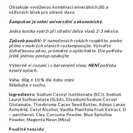
Obsahuje vyváženou kombinaci minerálních jílů a
výživných látek pro zdravé vlasy.
Šampukon je velmi univerzální a ekonomický.
Jedna kostka vydrží při střední délce vlasů 2-3 měsíce.
Způsob použití:
V namočených rukách rozpěňte, anebo
přímo v mokrých vlasech rozšamponujte. Vytvořte
šlehačkovou pěnu, promněte a opláchněte. Dle potřeby
ještě jednou postup opakujte.
Výborně si rozumí i s barvenými vlasy.
NENÍ
potřeba
kyselý oplach.
Váha: 60g ± 10 % dle doby zrání
Skladujte v suchu.
Ingredients:
Sodium Cocoyl Isethionate (SCI), Sodium
Lauryl Sulfoacetate (SLSA), Disodium/Sodium Cocoyl
Glutamate, Theobroma Cacao Seed Butter, Adeps Lanae
Anhydrid, Cetyl Alcohol, Vanilla Planifolia Fruit Extract, D
– panthenol, Clay, Curcuma Powder, Blue Spirulina
Powder, Magenta Neon (Mica)
Použité tenzidy: