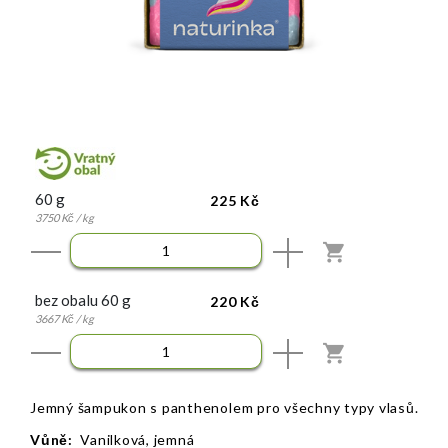
60 g
225 Kč
3750 Kč / kg
KOUPIT
bez obalu 60 g
220 Kč
3667 Kč / kg
KOUPIT
Jemný šampukon s panthenolem pro všechny typy vlasů.
Vůně:
Vanilková, jemná