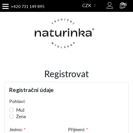
(0)
+420 731 149 895
Registrovat
Registrační údaje
Pohlaví:
Muž
Žena
Jméno:
*
Příjmení:
*