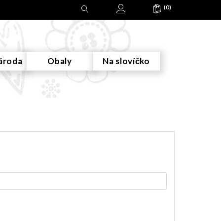
(0)
ároda
Obaly
Na slovíčko