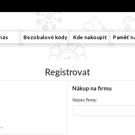
nás
Bezobalové kódy
Kde nakoupit
Paměť n
Registrovat
Nákup na firmu
Název firmy:
*