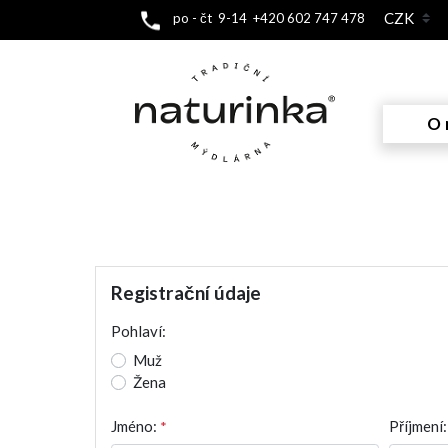
po - čt 9-14 +420 602 747 478
O 
Registrační údaje
Pohlaví:
Muž
Žena
Jméno:
*
Příjmení: