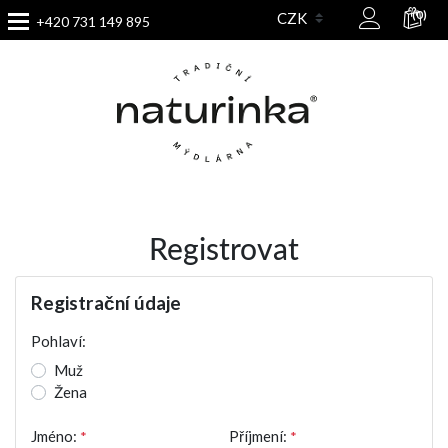
(0)
+420 731 149 895
Registrovat
Registrační údaje
Pohlaví:
Muž
Žena
Jméno:
*
Příjmení:
*