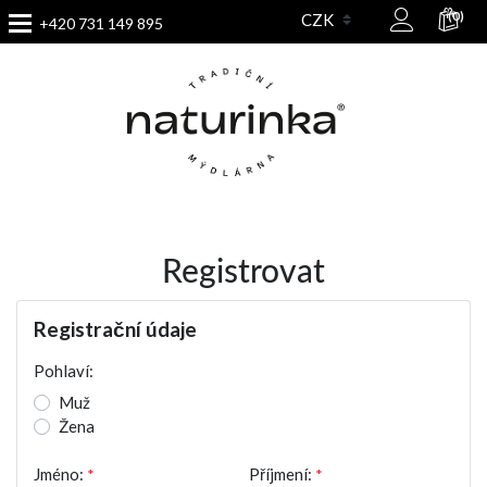
(0)
+420 731 149 895
Registrovat
Registrační údaje
Pohlaví:
Muž
Žena
Jméno:
*
Příjmení:
*