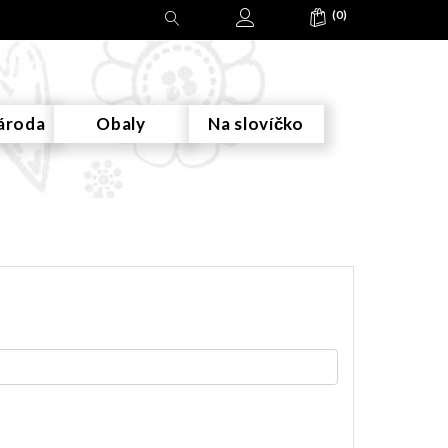
(0)
ároda
Obaly
Na slovíčko