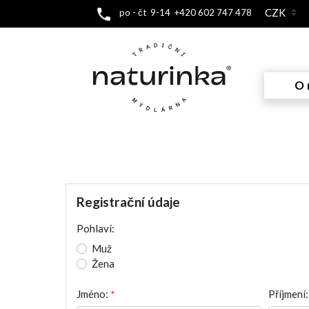
po - čt 9-14 +420 602 747 478
O 
Registrační údaje
Pohlaví:
Muž
Žena
Jméno:
*
Příjmení: