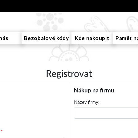
nás
Bezobalové kódy
Kde nakoupit
Paměť n
Registrovat
Nákup na firmu
Název firmy:
*