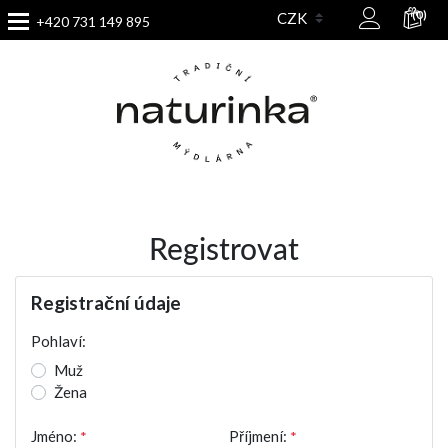
(0)
+420 731 149 895
Registrovat
Registrační údaje
Pohlaví:
Muž
Žena
Jméno:
*
Příjmení:
*