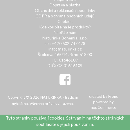
Doprava a platba
Obchodní a reklamační podmínky
GDPR a ochrana osobních údajů
Cookies
Kde koupíte naše produkty?
Napište nám
Naturinka Bohemia, s.r.o.
tel: +420 602 747 478
info@naturinka.cz
Štolcova 465/14, Brno 618 00
IČ: 01646109
DIČ: CZ 01646109
created by
Frons
Copyright © 2026 NATURINKA - tradiční
powered by
mýdlárna. Všechna práva vyhrazena.
nopCommerce
Tyto stránky používají cookies. Setrváním na těchto stránkách
souhlasíte s jejich používáním.