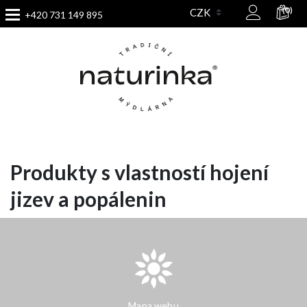
(0)
+420 731 149 895
Produkty s vlastností hojení
jizev a popálenin
Mapa webu