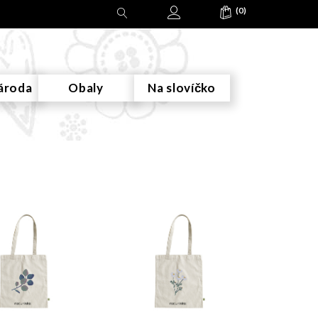
(0)
ároda
Obaly
Na slovíčko