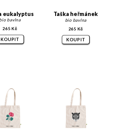
a eukalyptus
Taška heřmánek
bio bavlna
bio bavlna
265 Kč
265 Kč
KOUPIT
KOUPIT