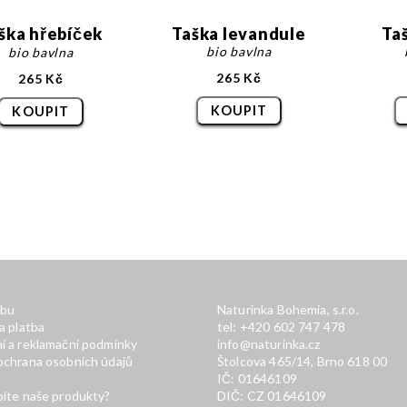
ška hřebíček
Taška levandule
Ta
bio bavlna
bio bavlna
265 Kč
265 Kč
KOUPIT
KOUPIT
bu
Naturinka Bohemia, s.r.o.
a platba
tel: +420 602 747 478
 a reklamační podmínky
info@naturinka.cz
chrana osobních údajů
Štolcova 465/14, Brno 618 00
IČ: 01646109
íte naše produkty?
DIČ: CZ 01646109