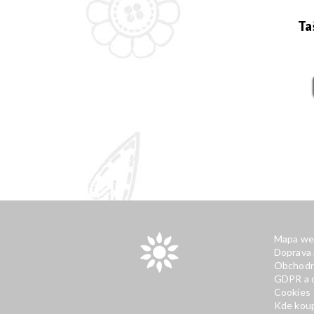
Ta
Mapa we
Doprava 
Obchodní
GDPR a o
Cookies
Kde koup