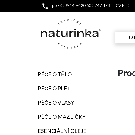
po - čt 9-14 +420 602 747 478
O 
Prod
PÉČE O TĚLO
PÉČE O PLEŤ
PÉČE O VLASY
PÉČE O MAZLÍČKY
ESENCIÁLNÍ OLEJE