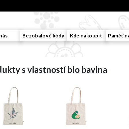
nás
Bezobalové kódy
Kde nakoupit
Paměť n
ukty s vlastností bio bavlna