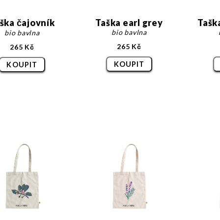
ška čajovník
Taška earl grey
Tašk
bio bavlna
bio bavlna
265 Kč
265 Kč
KOUPIT
KOUPIT