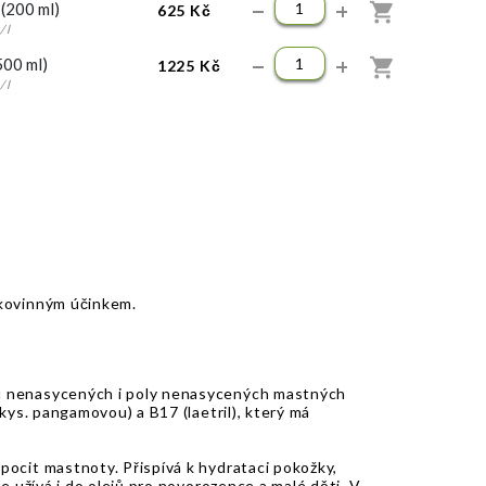
(200 ml)
625 Kč
KOUPIT
/ l
500 ml)
1225 Kč
KOUPIT
/ l
kovinným účinkem.
du nenasycených i poly nenasycených mastných
(kys. pangamovou) a B17 (laetril), který má
pocit mastnoty. Přispívá k hydrataci pokožky,
se užívá i do olejů pro novorozence a malé děti. V