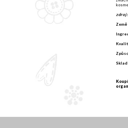
kosmet
zdroj:
Země
Ingre
Kvali
Způso
Sklad
Koupí
orga