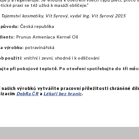
ické praxi se též užívá k masáži obličeje."
Tajemství kosmetiky, Vít Syrový, vydal Ing. Vít Syrový 2015
 původu:
Česká republika
dients:
Prunus Armeniaca Kernel Oil
ta výrobku:
potravinářská
b použití:
vnitřní i zevní, vhodné i k odličování
ujte při pokojové teplotě. Po otevření spotřebujte do tří měs
 našich výrobků vytváříte pracovní příležitosti chráněné dí
nizacím
DebRa ČR
a
Lékaři bez hranic
.