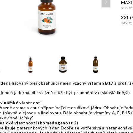
MAXI 
3125 Kč 
XXL (
2450 Kč 
dena lisovaný olej obsahující nejen vzácný
vitamín B17
s protira
jemná jaderná, dle sklizně může být promněnlivá (slabší/silnější)
vinářské vlastnosti
ýrazné aroma a chuť připomínající meruňková jádra. Obsahuje řa
n (hlavně olejovou a linolovou). Dále obsahuje vitamíny A, E, B15 
akovinné účinky."
tické vlastnosti (komedogenost 2)
se lisuje z meruňkových jader. Dobře se vstřebává a nezanechává 
uje ji a regeneruje. Je vhodný k ošetření všech typů pleti; proto 