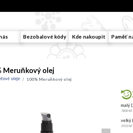
nás
Bezobalové kódy
Kde nakoupit
Paměť n
 Meruňkový olej
100% Meruňkový olej
eťové oleje
malý (
7800 Kč 
velký 
5933 Kč 