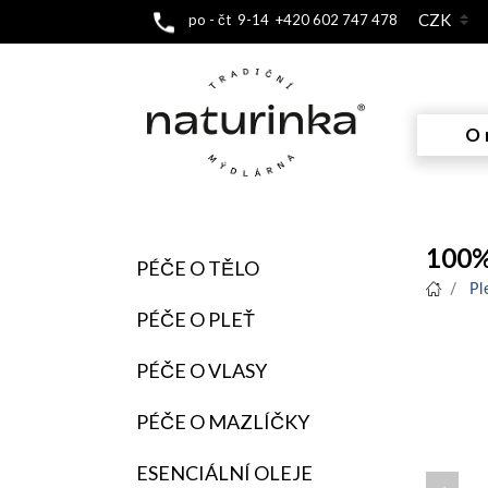
po - čt 9-14 +420 602 747 478
O 
100%
PÉČE O TĚLO
Pl
PÉČE O PLEŤ
PÉČE O VLASY
PÉČE O MAZLÍČKY
ESENCIÁLNÍ OLEJE