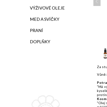
VÝŽIVOVÉ OLEJE
MED A SVÍČKY
PRANÍ
DOPLŇKY
Za stu
Vůně: 
Potra
"Má v
kyseli
protir
Kosme
"Olej 
zvláčň