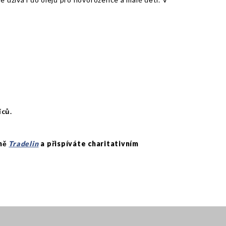
íců.
lně
Tradelin
a přispíváte charitativním